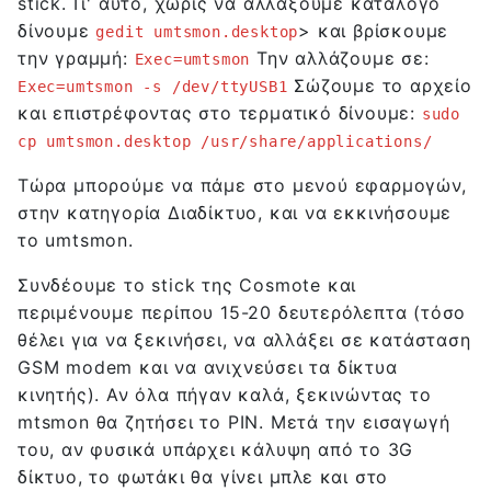
stick. Γι' αυτό, χωρίς να αλλάξουμε κατάλογο
δίνουμε
> και βρίσκουμε
gedit umtsmon.desktop
την γραμμή:
Την αλλάζουμε σε:
Exec=umtsmon
Σώζουμε το αρχείο
Exec=umtsmon -s /dev/ttyUSB1
και επιστρέφοντας στο τερματικό δίνουμε:
sudo
cp umtsmon.desktop /usr/share/applications/
Τώρα μπορούμε να πάμε στο μενού εφαρμογών,
στην κατηγορία Διαδίκτυο, και να εκκινήσουμε
το umtsmon.
Συνδέουμε το stick της Cosmote και
περιμένουμε περίπου 15-20 δευτερόλεπτα (τόσο
θέλει για να ξεκινήσει, να αλλάξει σε κατάσταση
GSM modem και να ανιχνεύσει τα δίκτυα
κινητής). Αν όλα πήγαν καλά, ξεκινώντας το
mtsmon θα ζητήσει το PIN. Μετά την εισαγωγή
του, αν φυσικά υπάρχει κάλυψη από το 3G
δίκτυο, το φωτάκι θα γίνει μπλε και στο