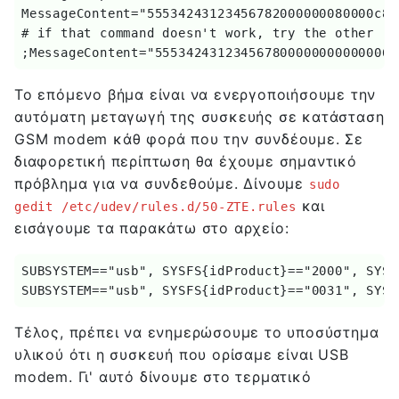
MessageContent="55534243123456782000000080000c85
# if that command doesn't work, try the other ("e
;MessageContent="5553424312345678000000000000061
Το επόμενο βήμα είναι να ενεργοποιήσουμε την
αυτόματη μεταγωγή της συσκευής σε κατάσταση
GSM modem κάθ φορά που την συνδέουμε. Σε
διαφορετική περίπτωση θα έχουμε σημαντικό
πρόβλημα για να συνδεθούμε. Δίνουμε
sudo
και
gedit /etc/udev/rules.d/50-ZTE.rules
εισάγουμε τα παρακάτω στο αρχείο:
SUBSYSTEM=="usb", SYSFS{idProduct}=="2000", SYSF
SUBSYSTEM=="usb", SYSFS{idProduct}=="0031", SYSF
Τέλος, πρέπει να ενημερώσουμε το υποσύστημα
υλικού ότι η συσκευή που ορίσαμε είναι USB
modem. Γι' αυτό δίνουμε στο τερματικό