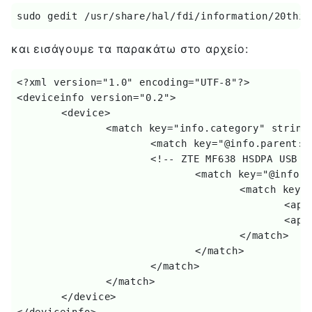
sudo gedit /usr/share/hal/fdi/information/20thir
και εισάγουμε τα παρακάτω στο αρχείο:
<?xml version="1.0" encoding="UTF-8"?> 

<deviceinfo version="0.2"> 

	<device> 

		<match key="info.category" string="serial">

			<match key="@info.parent:usb.vendor_id" int="0x19d2"> 

			<!-- ZTE MF638 HSDPA USB dongle --> 

				<match key="@info.parent:usb.product_id" int="0x0030"> 

					<match key="@info.parent:usb.interface.number" int="3"> 

						<append key="modem.command_sets" type="strlist">GSM-07.07</append> 

						<append key="modem.command_sets" type="strlist">GSM-07.05</append>

					</match> 

				</match> 

			</match> 

		</match> 

	</device> 
