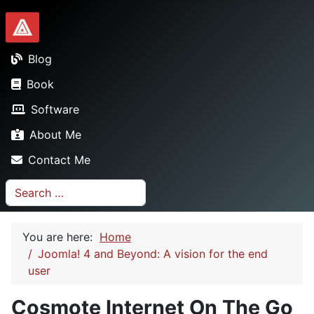
Dionysopoulos.me
Blog
Book
Software
About Me
Contact Me
Search
You are here:
Home
Joomla! 4 and Beyond: A vision for the end
user
Cosmote Internet On The Go