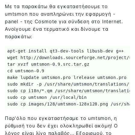
Με τα παρακάτω θα εγκαταστήσουμε το
umtsmon που αναπληρώνει την εφαρμογή -
panel - της Cosmote για σύνδεση στο Internet.
Ανοίγουμε ένα τερματικό και δίνουμε τα
παρακάτω:
apt-get install qt3-dev-tools libusb-dev g++ 

wget http://downloads.sourceforge.net/project/um
tar xvzf umtsmon-0.9.src.tar.gz 

cd umtsmon-0.9 

make lupdate umtsmon.pro lrelease umtsmon.pro 

sudo mkdir -p /usr/share/umtsmon/translations/ 

sudo cp i18n/*.qm /usr/share/umtsmon/translations
sudo cp umtsmon /usr/local/bin 

sudo cp images/128/umtsmon-128x128.png /usr/shar
Παρ'όλο που εγκαταστήσαμε το umtsmon, η
ρύθμισή του δεν έχει ολοκληρωθεί ακόμη! Ο
λόγος είναι λίγο παλαβός... Εξορισμού, το